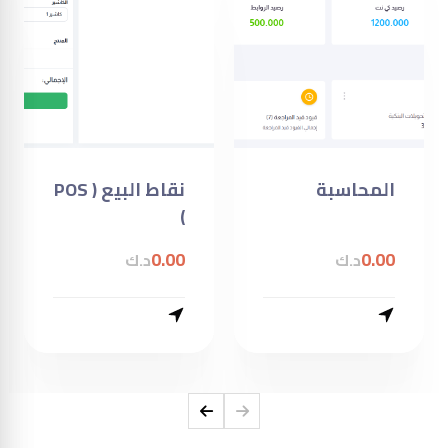
المحاسبة
نقاط البيع ( POS
)
0.00
0.00
د.ك
د.ك