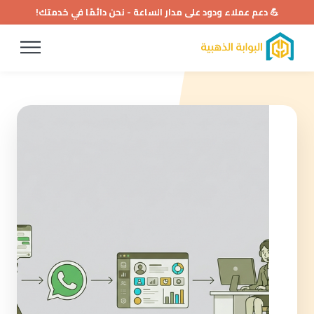
💪 دعم عملاء ودود على مدار الساعة - نحن دائمًا في خدمتك!