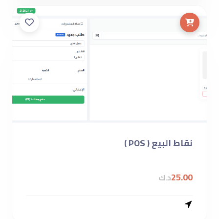
نقاط البيع ( POS )
25.00
د.ك