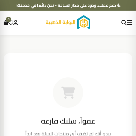
💪 دعم عملاء ودود على مدار الساعة - نحن دائمًا في خدمتك!
0
عفواً، سلتك فارغة
يبدو أنك لم تضف أي منتجات للسلة بعد ابدأ