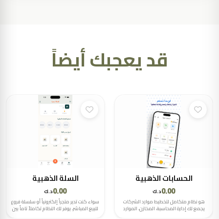
قد يعجبك أيضاً
الحسابات الذهبية
السلة الذهبية
0.00
0.00
د.ك
د.ك
هو نظام متكامل لتخطيط موارد الشركات
سواء كنت تدير متجراً إلكترونياً أو سلسلة فروع
يجمع لك إدارة المحاسبة، المخازن، الموارد
للبيع المباشر، يوفر لك النظام تكاملاً تاماً بين
البشرية، والعمليات اللوجستية في منصة
مبيعاتك وحساباتك المالية لتتمكن من إدارة