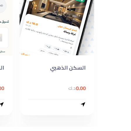
السكن الذهبي
ال
00
0.00
د.ك