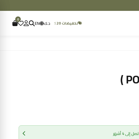
0
د.ك
EN
تخفيضات 20٪