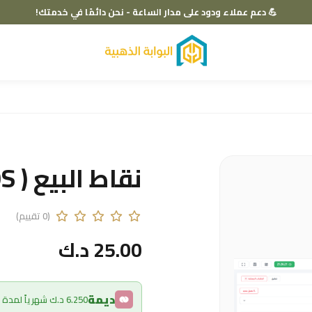
💪 دعم عملاء ودود على مدار الساعة - نحن دائمًا في خدمتك!
نقاط البيع ( POS )
(0 تقييم)
25.00 د.ك
ديمة
6.250 د.ك شهرياً لمدة تصل إلى 4 أشهر